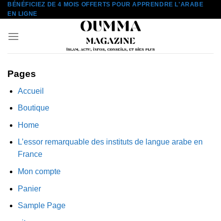
BÉNÉFICIEZ DE 4 MOIS OFFERTS POUR APPRENDRE L'ARABE
Aller
EN LIGNE
au
contenu
Pages
Accueil
Boutique
Home
L’essor remarquable des instituts de langue arabe en
France
Mon compte
Panier
Sample Page