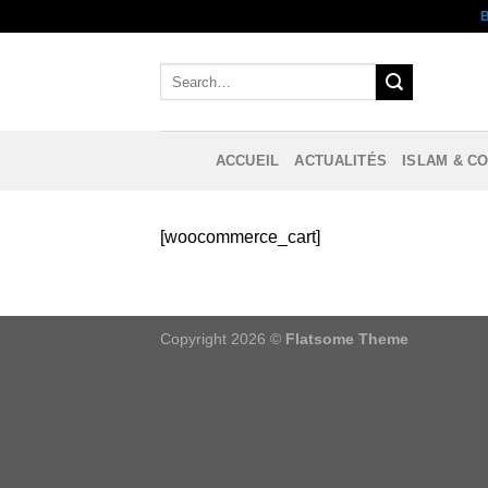
Aller
au
contenu
ACCUEIL
ACTUALITÉS
ISLAM & C
[woocommerce_cart]
Copyright 2026 ©
Flatsome Theme