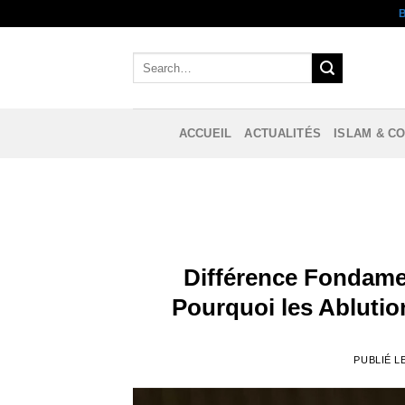
Aller
au
contenu
ACCUEIL
ACTUALITÉS
ISLAM & C
Différence Fondamen
Pourquoi les Abluti
PUBLIÉ L