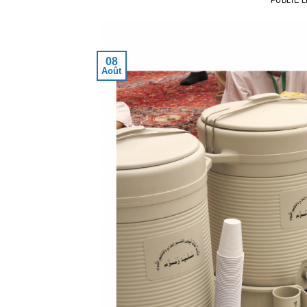
PUBLIÉ 
08
Août