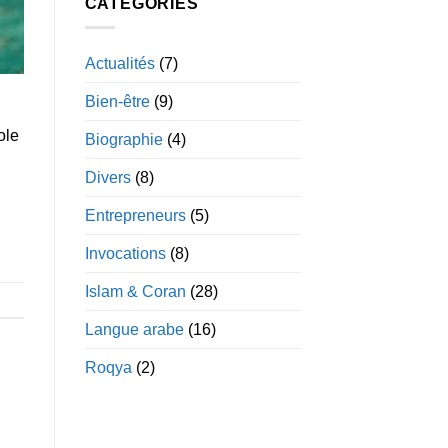
CATÉGORIES
:
Un
Voyage
Actualités
(7)
au
Cœur
Bien-être
(9)
de
l’Afrique
ole
du
Biographie
(4)
Nord
Divers
(8)
Entrepreneurs
(5)
Invocations
(8)
Islam & Coran
(28)
Langue arabe
(16)
Roqya
(2)