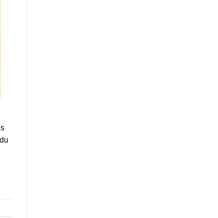
ns
 du