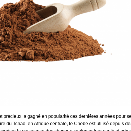
et précieux, a gagné en popularité ces dernières années pour s
re du Tchad, en Afrique centrale, le Chebe est utilisé depuis de
voriser la croissance des cheveux, renforcer leur santé et prév