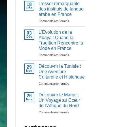
mérites
L’essor remarquable
18
du
Déc
des instituts de langue
Tawhid
arabe en France
:
sur
Commentaires fermés
pourquoi
L’essor
l’unicité
remarquable
d’Allah
L’Évolution de la
03
des
est
Déc
Abaya : Quand la
instituts
au
Tradition Rencontre la
de
cœur
Mode en France
langue
de
arabe
l’islam
sur
Commentaires fermés
en
L’Évolution
France
de
Découvrir la Tunisie :
29
la
Nov
Une Aventure
Abaya
Culturelle et Historique
:
sur
Commentaires fermés
Quand
Découvrir
la
la
Tradition
Découvrir le Maroc :
26
Tunisie
Rencontre
Nov
Un Voyage au Cœur
:
la
de l’Afrique du Nord
Une
Mode
sur
Commentaires fermés
Aventure
en
Découvrir
Culturelle
France
le
et
Maroc
Historique